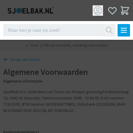
Voor 17:00 uur besteld, vandaag verzonden
terug naar home
Algemene Voorwaarden
Algemene informatie
Sjoelbak.nl is onderdeel van Firma van Rooijen gevestigd Industrieweg
10, 3442 AE Woerden. Telefoonnummer 0348 - 72 80 00, K.V.K nummer
71922393, BTW nummer NL858904779B01, Rabobank 325303266, IBAN
NL52 RABO 0325 3032 66, BIC RABONL2U.
Koopovereenkomst