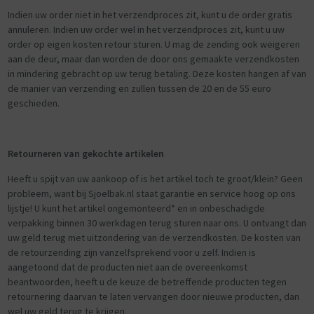
Indien uw order niet in het verzendproces zit, kunt u de order gratis
annuleren. Indien uw order wel in het verzendproces zit, kunt u uw
order op eigen kosten retour sturen. U mag de zending ook weigeren
aan de deur, maar dan worden de door ons gemaakte verzendkosten
in mindering gebracht op uw terug betaling. Deze kosten hangen af van
de manier van verzending en zullen tussen de 20 en de 55 euro
geschieden.
Retourneren van gekochte artikelen
Heeft u spijt van uw aankoop of is het artikel toch te groot/klein? Geen
probleem, want bij Sjoelbak.nl staat garantie en service hoog op ons
lijstje! U kunt het artikel ongemonteerd* en in onbeschadigde
verpakking binnen 30 werkdagen terug sturen naar ons. U ontvangt dan
uw geld terug met uitzondering van de verzendkosten. De kosten van
de retourzending zijn vanzelfsprekend voor u zelf. Indien is
aangetoond dat de producten niet aan de overeenkomst
beantwoorden, heeft u de keuze de betreffende producten tegen
retournering daarvan te laten vervangen door nieuwe producten, dan
wel uw geld terug te krijgen.