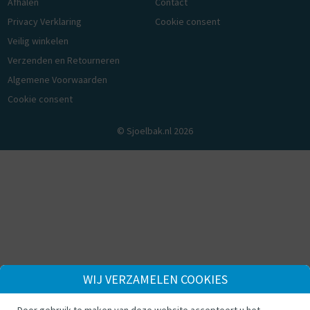
Afhalen
Contact
Privacy Verklaring
Cookie consent
Veilig winkelen
Verzenden en Retourneren
Algemene Voorwaarden
Cookie consent
© Sjoelbak.nl 2026
WIJ VERZAMELEN COOKIES
Door gebruik te maken van deze website accepteert u het